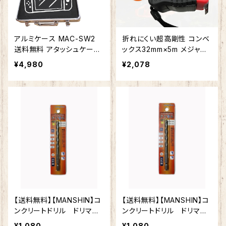
アルミケース MAC-SW2
折れにくい超高剛性 コンベ
送料無料 アタッシュケース
ックス32mm×5m メジャー
アルミケース ジュラルミン
スケール ダブルストッパー
¥4,980
¥2,078
ケース 展示用箱 スポンジ
付スチール金虎（JINHU）J
工具箱 精密機器 音響 モデ
H-25A「鋼覇王」幅広 見や
ルガン ゲーム機 測定機器
すい ワイド
小型 工具収納 ブロッククッ
ション付き 小物収納 ケース
ボックス
【送料無料】【MANSHIN】コ
【送料無料】【MANSHIN】コ
ンクリートドリル ドリマ
ンクリートドリル ドリマ
ル 6.5mm 六角軸 陶
ル 6.4mm 六角軸 陶
¥1,080
¥1,080