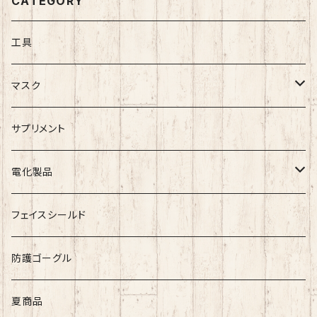
CATEGORY
工具
マスク
シルクマスク
サプリメント
シルクマスク・付属品
不織布マスク
電化製品
スポットクーラー
フェイスシールド
防護ゴーグル
夏商品