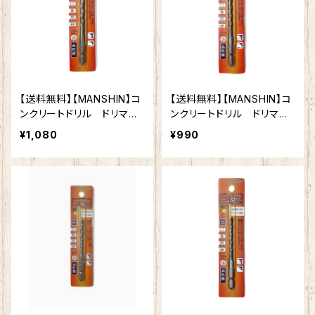
【送料無料】【MANSHIN】コ
【送料無料】【MANSHIN】コ
ンクリートドリル ドリマ
ンクリートドリル ドリマ
ル 5.3mm 六角軸 陶器
ル 5.0mm 六角軸 陶
¥1,080
¥990
タイル 木材 ブロック
器タイル 木材 ブロッ
モルタル インパクトドライ
ク モルタル インパクト
バー 電動ドリル 多用途
ドライバー 電動ドリル 多
ビット クロスシンニング加
用途ビット クロスシンニン
工 切れ味抜群 作業効率
グ加工 切れ味抜群 作業
向上
効率向上