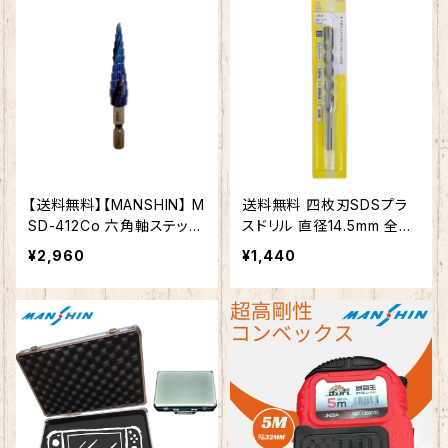
【送料無料】【MANSHIN】 M
送料無料 四枚刃SDSプラ
SD-412Co 六角軸ステップ
スドリル 直径14.5mm 全長1
ドリル ナノブルーコーティ
60mm MSDS-145160 鉄
¥2,960
¥1,440
ング
筋コンクリート・レンガ・モル
タル・ブロック 穴あけ ビッ
ト 高速穿孔×長寿命 アンカ
ー 下穴 刃先研磨