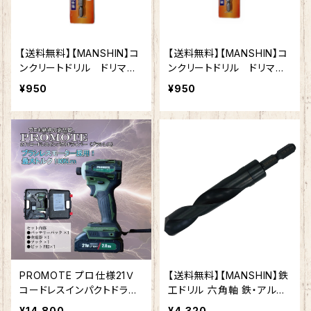
【送料無料】【MANSHIN】コ
【送料無料】【MANSHIN】コ
ンクリートドリル ドリマ
ンクリートドリル ドリマ
ル 3.4mm 六角軸 陶
ル 3.2mm 六角軸 陶器
¥950
¥950
器タイル 木材 ブロッ
タイル 木材 ブロック
ク モルタル インパクト
モルタル インパクトドライ
ドライバー 電動ドリル 多
バー 電動ドリル 多用途
用途ビット クロスシンニン
ビット クロスシンニング加
グ加工 切れ味抜群 作業
工 切れ味抜群 作業効率
効率向上
向上
PROMOTE プロ仕様21Ｖ
【送料無料】【MANSHIN】鉄
コードレスインパクトドライ
工ドリル 六角軸 鉄・アルミ・
バー（ブラシレス）
木材（適応被削材） インパク
¥14,800
¥4,320