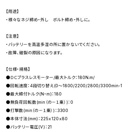
【用途】
・様々なネジ締め・外し ボルト締め・外しに。
【注意】
・バッテリーを高温多湿の所に置かないでください。
・故障、破裂の原因になります。
【仕様・規格】
●ＤＣブラスレスモーター/最大トルク：180N.m/
●回転速度：4段切り替え(0～1800/2200/2800/3300min-1
●最大締付トルク(N・m)：180
●無負荷回転数(min（の－１乗）)：0
●打撃数(min（の－１乗）)：3300
●本体寸法(mm)：225ｘ120ｘ80
●バッテリー電圧(V)：21