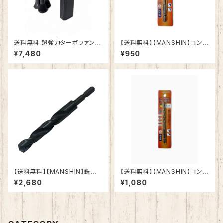
送料無料 超強力ターボファン
【送料無料】【MANSHIN】コンク
扇風機 ブロワー ブラシレスモー
リートドリル ドリマル 3.4m
¥7,480
¥950
ター 小型エアブロージェット エ
m 六角軸 陶器タイル 木
アダスター 電動 110000RPM
材 ブロック モルタル イン
電動ジェットファン 3ギア調整 4
パクトドライバー 電動ドリル
5メートル/秒 2500mAh 携帯
多用途ビット クロスシンニング
扇風機 ハンディファン ミニ扇風
加工 切れ味抜群 作業効率
機 段階調節【1年保証】
向上
【送料無料】【MANSHIN】鉄工ド
【送料無料】【MANSHIN】コンク
リル 六角軸 鉄・アルミ・木材（適
リートドリル ドリマル 5.5m
¥2,680
¥1,080
応被削材） インパクトドライバー
m 六角軸 陶器タイル 木
電動ドリル 多用途ビット クロス
材 ブロック モルタル イン
シンニング加工 作業効率向上
パクトドライバー 電動ドリル
(12.0ｍｍ)
多用途ビット クロスシンニング
加工 切れ味抜群 作業効率