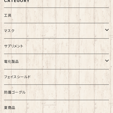
CATEGORY
向上
工具
マスク
シルクマスク
サプリメント
シルクマスク・付属品
不織布マスク
電化製品
スポットクーラー
フェイスシールド
防護ゴーグル
夏商品