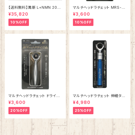
【送料無料】萬新 L+NMN 200
マルチヘッドラチェット MRS-1
00 サプリメント コエンザイムQ
【ソケット用】
¥35,820
¥3,600
10 ヒフワンステムなど美容成分
配合 国内製造 日本産 送料無料
10%OFF
10%OFF
安心 安全
マルチヘッドラチェット ドライバ
マルチヘッドラチェット 伸縮タイ
ー MRD-1【ビット用】
プ MRS-1H【ソケット用】
¥3,600
¥4,980
20%OFF
25%OFF