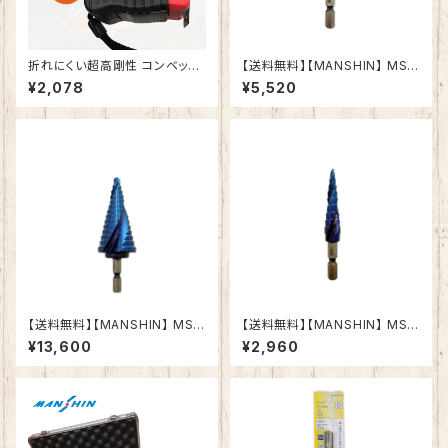
折れにくい超高剛性 コンベック
【送料無料】【MANSHIN】 MSD
ス32mm×5m メジャー スケー
-422Co 六角軸ステップドリ
¥2,078
¥5,520
ル ダブルストッパー付スチール
ル ナノブルーコーティング
金虎（JINHU）JH-25A「鋼覇
王」幅広 見やすい ワイド
【送料無料】【MANSHIN】 MSD
【送料無料】【MANSHIN】 MSD
-633Co 六角軸ステップドリ
-412Co 六角軸ステップドリ
¥13,600
¥2,960
ル ナノブルーコーティング
ル ナノブルーコーティング