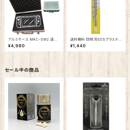
アルミケース MAC-SW2 送料
送料無料 四枚刃SDSプラスドリ
無料 アタッシュケース アルミケ
ル 直径14.5mm 全長160mm
¥4,980
¥1,440
ース ジュラルミンケース 展示用
MSDS-145160 鉄筋コンクリ
箱 スポンジ 工具箱 精密機器
ート・レンガ・モルタル・ブロッ
音響 モデルガン ゲーム機 測定
ク 穴あけ ビット 高速穿孔×長
機器 小型 工具収納 ブロックク
寿命 アンカー 下穴 刃先研磨
ッション付き 小物収納 ケースボ
セール中の商品
ックス