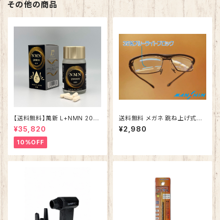
その他の商品
【送料無料】萬新 L+NMN 200
送料無料 メガネ 跳ね上げ式メ
00 サプリメント コエンザイムQ
ガネ 老眼鏡 度付き ブルーライ
¥35,820
¥2,980
10 ヒフワンステムなど美容成分
トカット PCメガネ
配合 国内製造 日本産 送料無料
10%OFF
安心 安全