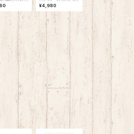
W2 送料無料 アタッシ
960
¥4,980
ップドリル ナノ
ュケース アルミケース
コーティング
ジュラルミンケース 展
示用箱 スポンジ 工具
箱 精密機器 音響 モデ
ルガン ゲーム機 測定機
器 小型 工具収納 ブロ
ッククッション付き 小物
収納 ケースボックス