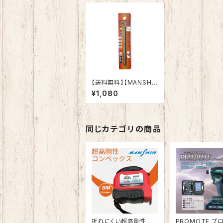
【送料無料】【MANSHI
N】コンクリートドリル
¥1,080
ドリマル 5.3mm 六
角軸 陶器タイル 木
材 ブロック モルタル
インパクトドライバ
ー 電動ドリル 多用
同じカテゴリの商品
途ビット クロスシンニ
ング加工 切れ味抜
群 作業効率向上
折れにくい超高剛性 コ
PROMOTE プ