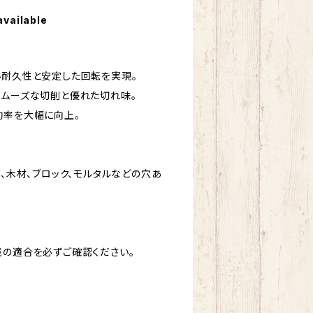
available
い耐久性と安定した回転を実現。
スムーズな切削と優れた切れ味。
効率を大幅に向上。
鉄、木材、ブロック、モルタルなどの穴あ
械の適合を必ずご確認ください。