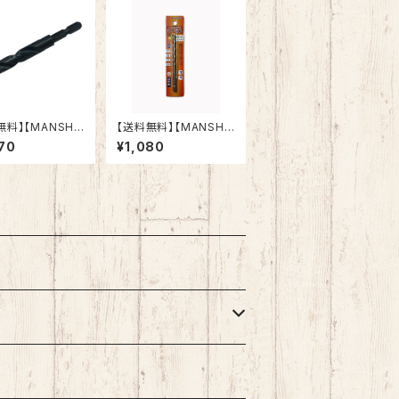
無料】【MANSHI
【送料無料】【MANSHI
工ドリル 六角軸
N】コンクリートドリル
70
¥1,080
ルミ・木材（適応被
ドリマル 6.5mm 六
 インパクトドライ
角軸 陶器タイル 木
電動ドリル 多用途
材 ブロック モルタル
 クロスシンニング
インパクトドライバ
業効率向上 (11.
ー 電動ドリル 多用
)
途ビット クロスシンニ
ング加工 切れ味抜
群 作業効率向上