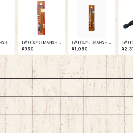
NSHI
【送料無料】【MANSHI
【送料無料】【MANSHI
【送料
トドリル
N】コンクリートドリル
N】コンクリートドリル
N】鉄
¥950
¥1,080
¥2,3
mm 六
ドリマル 3.5mm 六
ドリマル 5.5mm 六
鉄・ア
ル 木
角軸 陶器タイル 木
角軸 陶器タイル 木
削材）
ルタル
材 ブロック モルタル
材 ブロック モルタル
バー 
イバ
インパクトドライバ
インパクトドライバ
ビット
 多用
ー 電動ドリル 多用
ー 電動ドリル 多用
加工 作
シンニ
途ビット クロスシンニ
途ビット クロスシンニ
0ｍｍ
味抜
ング加工 切れ味抜
ング加工 切れ味抜
上
群 作業効率向上
群 作業効率向上