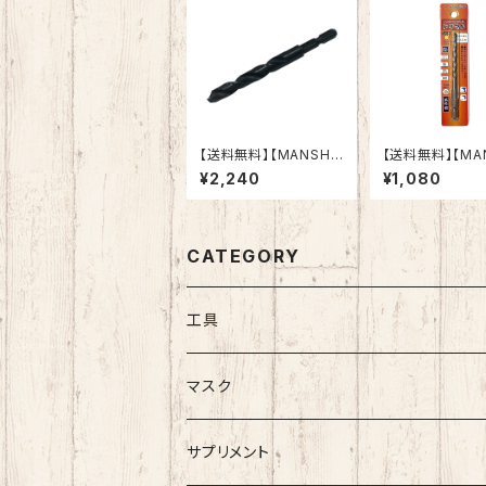
【送料無料】【MANSHI
【送料無料】【MA
N】鉄工ドリル 六角軸
N】コンクリー
¥2,240
¥1,080
鉄・アルミ・木材（適応被
ドリマル 5.3
削材） インパクトドライ
角軸 陶器タイ
バー 電動ドリル 多用途
材 ブロック モ
ビット クロスシンニング
インパクトドラ
加工 作業効率向上 (1
ー 電動ドリル
CATEGORY
0.0ｍｍ)
途ビット クロス
ング加工 切れ
群 作業効率向
工具
マスク
シルクマスク
サプリメント