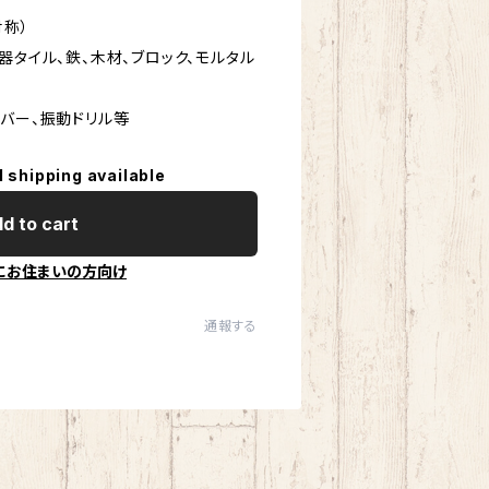
対称）
器タイル、鉄、木材、ブロック、モルタル
イバー、振動ドリル等
l shipping available
d to cart
にお住まいの方向け
通報する