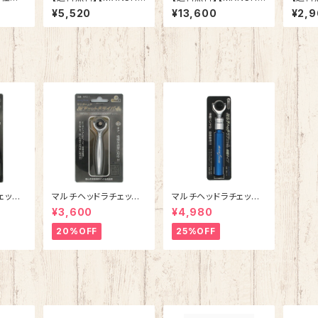
ンパクト
N】 MSD-422Co 六角
N】 MSD-633Co 六角
N】 MSD-412Co 六角
¥5,520
¥13,600
¥2,
シレス）
軸ステップドリル ナノ
軸ステップドリル ナノ
軸ステ
ブルーコーティング
ブルーコーティング
ブルー
ェット
マルチヘッドラチェット
マルチヘッドラチェット
用】
ドライバー MRD-1【ビ
伸縮タイプ MRS-1H
¥3,600
¥4,980
ット用】
【ソケット用】
20%OFF
25%OFF