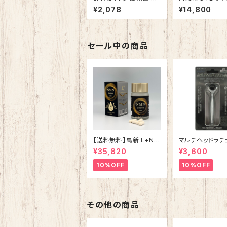
ンベックス32mm×5m
1Ｖコードレスイ
¥2,078
¥14,800
メジャー スケール ダ
ドライバー（ブラ
ブルストッパー付スチー
ル金虎（JINHU）JH-25
A「鋼覇王」幅広 見やす
い ワイド
セール中の商品
【送料無料】萬新 L+NM
マルチヘッドラチ
N 20000 サプリメント
MRS-1【ソケット
¥35,820
¥3,600
コエンザイムQ10 ヒフ
ワンステムなど美容成
10%OFF
10%OFF
分配合 国内製造 日本
産 送料無料 安心 安全
その他の商品