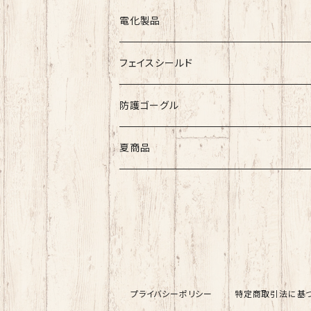
シルクマスク・付属品
不織布マスク
電化製品
スポットクーラー
フェイスシールド
防護ゴーグル
夏商品
プライバシーポリシー
特定商取引法に基