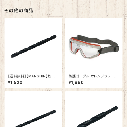
その他の商品
【送料無料】【MANSHIN】鉄工ド
防護ゴーグル オレンジフレーム
リル 六角軸 鉄・アルミ・木材（適
GL-1120 AF
¥1,520
¥1,880
応被削材） インパクトドライバー
電動ドリル 多用途ビット クロス
シンニング加工 作業効率向上
(8.0ｍｍ)