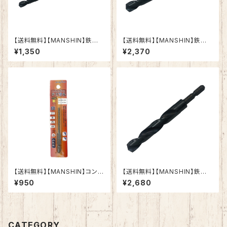
【送料無料】【MANSHIN】鉄工ド
【送料無料】【MANSHIN】鉄工ド
リル 六角軸 鉄・アルミ・木材（適
リル 六角軸 鉄・アルミ・木材（適
¥1,350
¥2,370
応被削材） インパクトドライバー
応被削材） インパクトドライバー
電動ドリル 多用途ビット クロス
電動ドリル 多用途ビット クロス
シンニング加工 作業効率向上
シンニング加工 作業効率向上
(7.0ｍｍ)
(11.0ｍｍ)
【送料無料】【MANSHIN】コンク
【送料無料】【MANSHIN】鉄工ド
リートドリル ドリマル 3.5m
リル 六角軸 鉄・アルミ・木材（適
¥950
¥2,680
m 六角軸 陶器タイル 木
応被削材） インパクトドライバー
材 ブロック モルタル イン
電動ドリル 多用途ビット クロス
パクトドライバー 電動ドリル
シンニング加工 作業効率向上
多用途ビット クロスシンニング
(12.0ｍｍ)
加工 切れ味抜群 作業効率
CATEGORY
向上