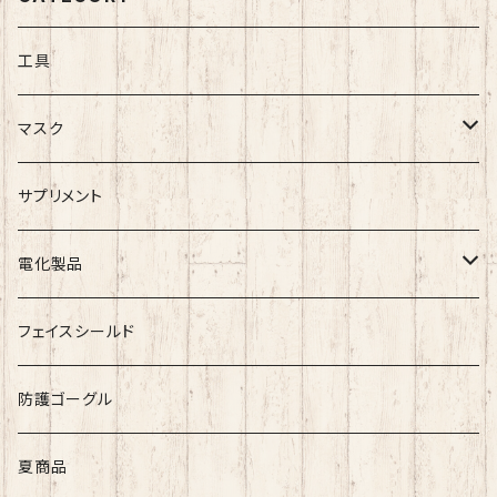
工具
マスク
シルクマスク
サプリメント
シルクマスク・付属品
不織布マスク
電化製品
スポットクーラー
フェイスシールド
防護ゴーグル
夏商品