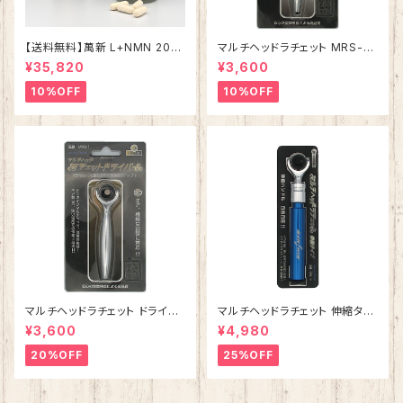
【送料無料】萬新 L+NMN 200
マルチヘッドラチェット MRS-1
00 サプリメント コエンザイムQ
【ソケット用】
¥35,820
¥3,600
10 ヒフワンステムなど美容成分
配合 国内製造 日本産 送料無料
10%OFF
10%OFF
安心 安全
マルチヘッドラチェット ドライバ
マルチヘッドラチェット 伸縮タイ
ー MRD-1【ビット用】
プ MRS-1H【ソケット用】
¥3,600
¥4,980
20%OFF
25%OFF