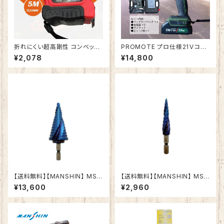
折れにくい超高剛性 コンベック
PROMOTE プロ仕様21Ｖコー
ス32mm×5m メジャー スケー
ドレスインパクトドライバー（ブ
¥2,078
¥14,800
ル ダブルストッパー付スチール
ラシレス）
金虎（JINHU）JH-25A「鋼覇
王」幅広 見やすい ワイド
【送料無料】【MANSHIN】 MSD
【送料無料】【MANSHIN】 MSD
-633Co 六角軸ステップドリ
-412Co 六角軸ステップドリ
¥13,600
¥2,960
ル ナノブルーコーティング
ル ナノブルーコーティング