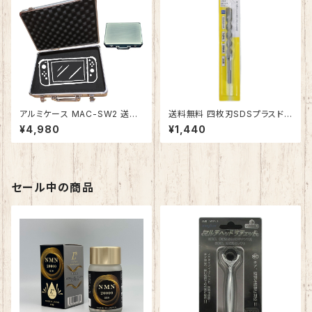
アルミケース MAC-SW2 送料
送料無料 四枚刃SDSプラスドリ
無料 アタッシュケース アルミケ
ル 直径14.5mm 全長160mm
¥4,980
¥1,440
ース ジュラルミンケース 展示用
MSDS-145160 鉄筋コンクリ
箱 スポンジ 工具箱 精密機器
ート・レンガ・モルタル・ブロッ
音響 モデルガン ゲーム機 測定
ク 穴あけ ビット 高速穿孔×長
機器 小型 工具収納 ブロックク
寿命 アンカー 下穴 刃先研磨
ッション付き 小物収納 ケースボ
セール中の商品
ックス