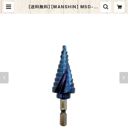
【送料無料】【MANSHIN】 MSD-42
2Co 六角軸ステップドリル ナノブ
ルーコーティング | MANSHIN - W
ebショップ