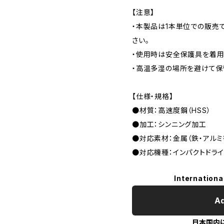
【注意】
・本製品は1本単位での販売
さい。
・使用時は安全保護具を着用
・高温多湿の場所を避けて保
【仕様・規格】
●材質：高速度鋼（HSS）
●加工：シンニング加工
●対応素材：金属（鉄・アルミ
●対応機種：インパクトドラ
Internationa
Ad
日本国内