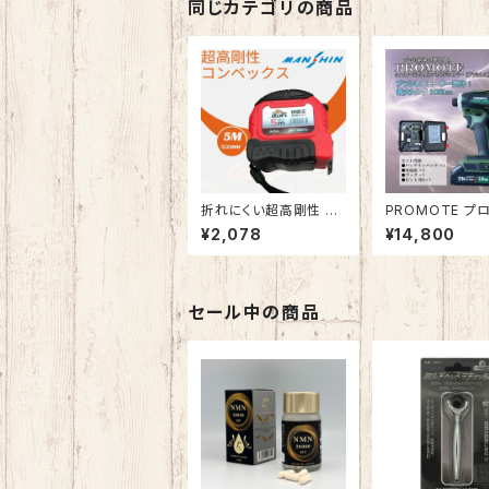
加工 作業効率向上 (11.
同じカテゴリの商品
0ｍｍ)
折れにくい超高剛性 コ
PROMOTE プ
ンベックス32mm×5m
1Ｖコードレスイ
¥2,078
¥14,800
メジャー スケール ダ
ドライバー（ブラ
ブルストッパー付スチー
ル金虎（JINHU）JH-25
A「鋼覇王」幅広 見やす
い ワイド
セール中の商品