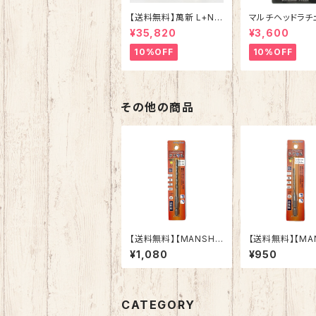
【送料無料】萬新 L+NM
マルチヘッドラチ
N 20000 サプリメント
MRS-1【ソケット
¥35,820
¥3,600
コエンザイムQ10 ヒフ
ワンステムなど美容成
10%OFF
10%OFF
分配合 国内製造 日本
産 送料無料 安心 安全
その他の商品
【送料無料】【MANSHI
【送料無料】【MA
N】コンクリートドリル
N】コンクリー
¥1,080
¥950
ドリマル 5.3mm 六
ドリマル 3.0
角軸 陶器タイル 木
角軸 陶器タイ
材 ブロック モルタル
材 ブロック モ
インパクトドライバ
インパクトドラ
ー 電動ドリル 多用
ー 電動ドリル
CATEGORY
途ビット クロスシンニ
途ビット クロス