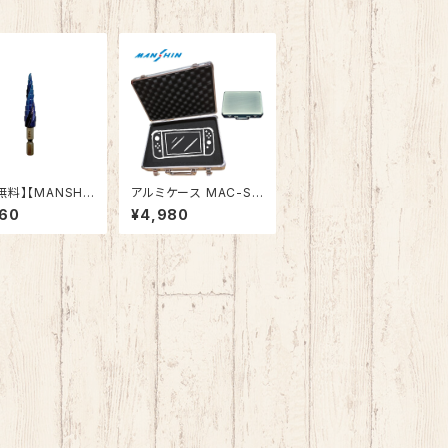
無料】【MANSHI
アルミケース MAC-S
W2 送料無料 アタッシ
960
¥4,980
ップドリル ナノ
ュケース アルミケース
コーティング
ジュラルミンケース 展
示用箱 スポンジ 工具
箱 精密機器 音響 モデ
ルガン ゲーム機 測定機
器 小型 工具収納 ブロ
ッククッション付き 小物
収納 ケースボックス