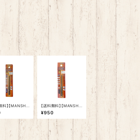
無料】【MANSHI
【送料無料】【MANSHI
ンクリートドリル
N】コンクリートドリル
0
¥950
ル 3.4mm 六
ドリマル 3.5mm 六
陶器タイル 木
角軸 陶器タイル 木
ロック モルタル
材 ブロック モルタル
パクトドライバ
インパクトドライバ
動ドリル 多用
ー 電動ドリル 多用
ト クロスシンニ
途ビット クロスシンニ