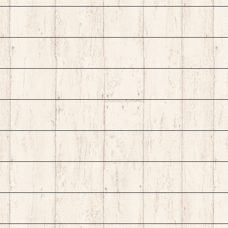
味抜
ング加工 切れ味抜
ング
上
群 作業効率向上
群 