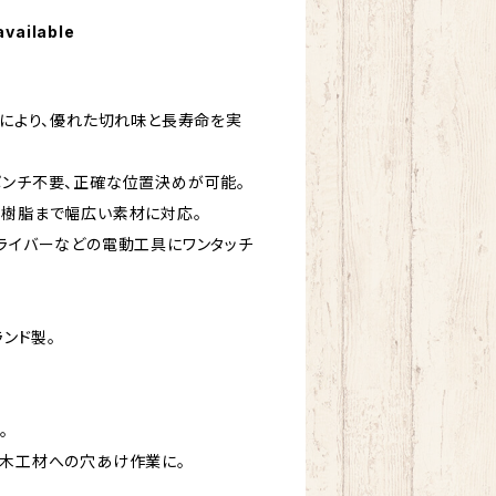
available
用により、優れた切れ味と長寿命を実
ポンチ不要、正確な位置決めが可能。
ら樹脂まで幅広い素材に対応。
ドライバーなどの電動工具にワンタッチ
。
ランド製。
。
や木工材への穴あけ作業に。