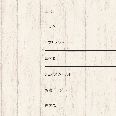
ング加工 切れ味抜
ング加工 切れ
群 作業効率向上
群 作業効率向
工具
マスク
シルクマスク
サプリメント
シルクマスク・付属品
不織布マスク
電化製品
スポットクーラー
フェイスシールド
防護ゴーグル
夏商品