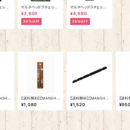
ェット
マルチヘッドラチェット
マルチヘッドラチェット
用】
ドライバー MRD-1【ビ
伸縮タイプ MRS-1H
¥3,600
¥4,980
ット用】
【ソケット用】
20%OFF
25%OFF
NSHI
【送料無料】【MANSHI
【送料無料】【MANSHI
【送料
トドリル
N】コンクリートドリル
N】鉄工ドリル 六角軸
N】コ
¥1,080
¥1,520
¥95
mm 六
ドリマル 6.5mm 六
鉄・アルミ・木材（適応被
ドリマ
ル 木
角軸 陶器タイル 木
削材） インパクトドライ
角軸 
ルタル
材 ブロック モルタル
バー 電動ドリル 多用途
材 ブ
イバ
インパクトドライバ
ビット クロスシンニング
イン
 多用
ー 電動ドリル 多用
加工 作業効率向上 (7.
ー 電
シンニ
途ビット クロスシンニ
5ｍｍ)
途ビッ