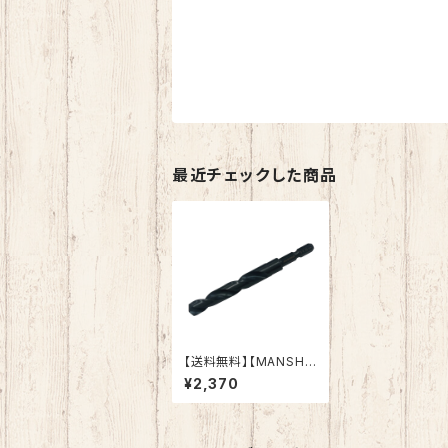
最近チェックした商品
【送料無料】【MANSHI
N】鉄工ドリル 六角軸
¥2,370
鉄・アルミ・木材（適応被
削材） インパクトドライ
バー 電動ドリル 多用途
ビット クロスシンニング