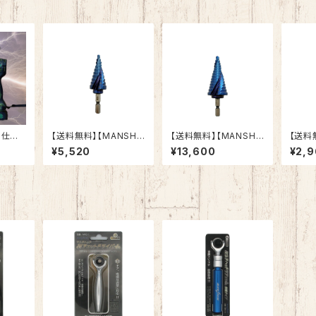
ロ仕様2
【送料無料】【MANSHI
【送料無料】【MANSHI
【送料
ンパクト
N】 MSD-422Co 六角
N】 MSD-633Co 六角
N】 MSD-412Co 六角
¥5,520
¥13,600
¥2,
シレス）
軸ステップドリル ナノ
軸ステップドリル ナノ
軸ステ
ブルーコーティング
ブルーコーティング
ブルー