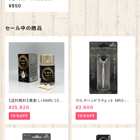
¥850
セール中の商品
【送料無料】萬新 L+NMN 200
マルチヘッドラチェット MRS-1
00 サプリメント コエンザイムQ
【ソケット用】
¥35,820
¥3,600
10 ヒフワンステムなど美容成分
配合 国内製造 日本産 送料無料
10%OFF
10%OFF
安心 安全