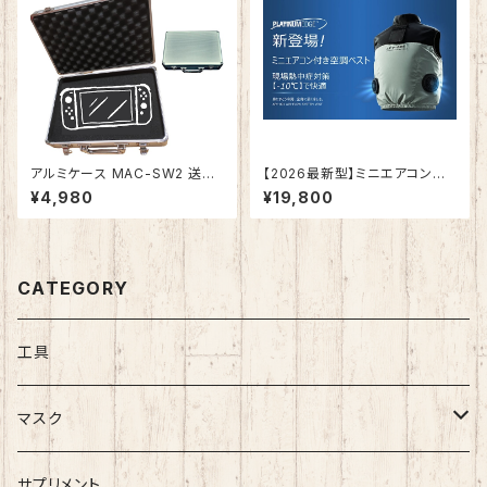
アルミケース MAC-SW2 送料
【2026最新型】ミニエアコン付
無料 アタッシュケース アルミケ
き空調ベスト【ライトグリン色】W
¥4,980
¥19,800
ース ジュラルミンケース 展示用
K-ACC-LG
箱 スポンジ 工具箱 精密機器
音響 モデルガン ゲーム機 測定
機器 小型 工具収納 ブロックク
ッション付き 小物収納 ケースボ
CATEGORY
ックス
工具
マスク
シルクマスク
サプリメント