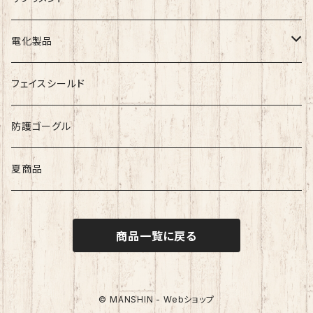
シルクマスク・付属品
不織布マスク
電化製品
スポットクーラー
フェイスシールド
防護ゴーグル
夏商品
商品一覧に戻る
© MANSHIN - Webショップ