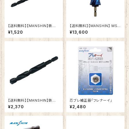
【送料無料】【MANSHIN】鉄工ド
【送料無料】【MANSHIN】 MSD
リル 六角軸 鉄・アルミ・木材（適
-633Co 六角軸ステップドリ
¥1,520
¥13,600
応被削材） インパクトドライバー
ル ナノブルーコーティング
電動ドリル 多用途ビット クロス
シンニング加工 作業効率向上
(7.5ｍｍ)
【送料無料】【MANSHIN】鉄工ド
芯ブレ補正器「フレナーイ」
リル 六角軸 鉄・アルミ・木材（適
¥2,370
¥2,480
応被削材） インパクトドライバー
電動ドリル 多用途ビット クロス
シンニング加工 作業効率向上
(11.0ｍｍ)